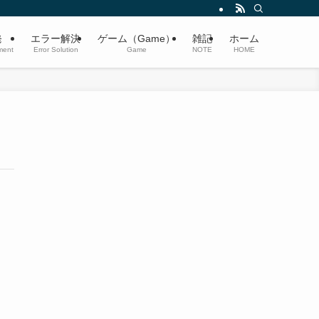
発
エラー解決
ゲーム（Game）
雑記
ホーム
ment
Error Solution
Game
NOTE
HOME