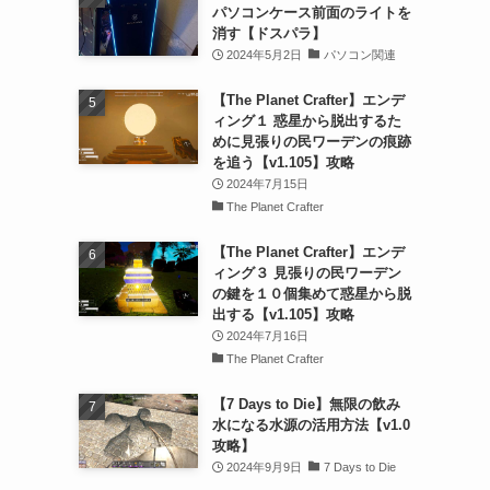
パソコンケース前面のライトを
消す【ドスパラ】
2024年5月2日
パソコン関連
【The Planet Crafter】エンデ
ィング１ 惑星から脱出するた
めに見張りの民ワーデンの痕跡
を追う【v1.105】攻略
2024年7月15日
The Planet Crafter
【The Planet Crafter】エンデ
ィング３ 見張りの民ワーデン
の鍵を１０個集めて惑星から脱
出する【v1.105】攻略
2024年7月16日
The Planet Crafter
【7 Days to Die】無限の飲み
水になる水源の活用方法【v1.0
攻略】
2024年9月9日
7 Days to Die