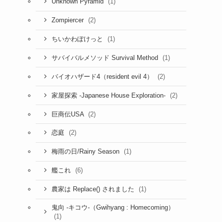
(1)
Unknown Pyramid
(2)
Zompiercer
(1)
ちいかわぽけっと
(1)
サバイバルメソッド Survival Method
(2)
バイオハザード4（resident evil 4）
(2)
家屋探索 -Japanese House Exploration-
(2)
巨商伝USA
(2)
恋庭
(1)
梅雨の日/Rainy Season
(6)
艦これ
(1)
農家は Replace() されました
鬼向 -キコウ-（Gwihyang : Homecoming）
(1)