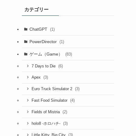
カテゴリー
ChatGPT
(1)
PowerDirector
(1)
ゲーム（Game）
(83)
(6)
7 Days to Die
(3)
Apex
(3)
Euro Truck Simulator 2
(4)
Fast Food Simulator
(2)
Fields of Mistria
(3)
holo8 -ホロハチ-
(3)
Little Kitty, Big City