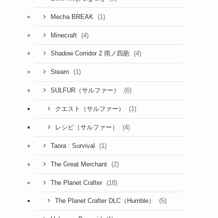
(1)
Mecha BREAK
(4)
Minecraft
(4)
Shadow Corridor 2 雨ノ四葩
(1)
Steam
(6)
SULFUR（サルファー）
(1)
クエスト（サルファー）
(4)
レシピ（サルファー）
(1)
Taora : Survival
(2)
The Great Merchant
(18)
The Planet Crafter
(5)
The Planet Crafter DLC（Humble）