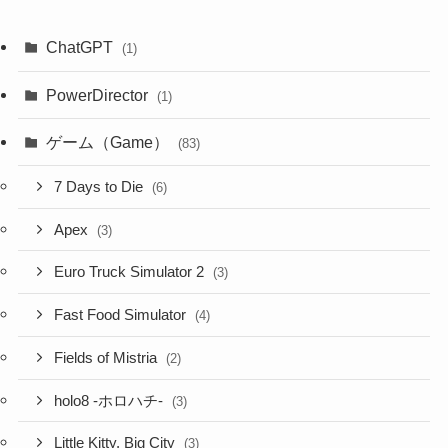
ChatGPT
(1)
PowerDirector
(1)
ゲーム（Game）
(83)
7 Days to Die
(6)
Apex
(3)
Euro Truck Simulator 2
(3)
Fast Food Simulator
(4)
Fields of Mistria
(2)
holo8 -ホロハチ-
(3)
Little Kitty, Big City
(3)