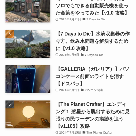
ソロでもできる自動販売機を使っ
た金策をやってみた【v1.0 攻略】
2024年9月11日
7 Days to Die
【7 Days to Die】水滴収集器の作
り方。飲み水問題を解決するため
に【v1.0 攻略】
2024年9月6日
7 Days to Die
【GALLERIA（ガレリア）】パソ
コンケース前面のライトを消す
【ドスパラ】
2024年5月2日
パソコン関連
【The Planet Crafter】エンディ
ング１ 惑星から脱出するために見
張りの民ワーデンの痕跡を追う
【v1.105】攻略
2024年7月15日
The Planet Crafter