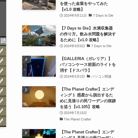
を使った金策をやってみた
【v1.0 攻略】
2024年9月11日
7 Days to Die
【7 Days to Die】水滴収集器
の作り方。飲み水問題を解決す
るために【v1.0 攻略】
2024年9月6日
7 Days to Die
【GALLERIA（ガレリア）】
パソコンケース前面のライトを
消す【ドスパラ】
2024年5月2日
パソコン関連
【The Planet Crafter】エンデ
ィング１ 惑星から脱出するた
めに見張りの民ワーデンの痕跡
を追う【v1.105】攻略
2024年7月15日
The Planet Crafter
【The Planet Crafter】エンデ
ィング３ 見張りの民ワーデン