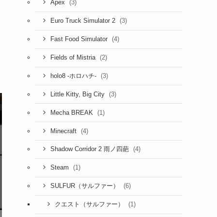
(3)
Apex
(3)
Euro Truck Simulator 2
(4)
Fast Food Simulator
(2)
Fields of Mistria
(3)
holo8 -ホロハチ-
(3)
Little Kitty, Big City
(1)
Mecha BREAK
(4)
Minecraft
(4)
Shadow Corridor 2 雨ノ四葩
(1)
Steam
(6)
SULFUR（サルファー）
(1)
クエスト（サルファー）