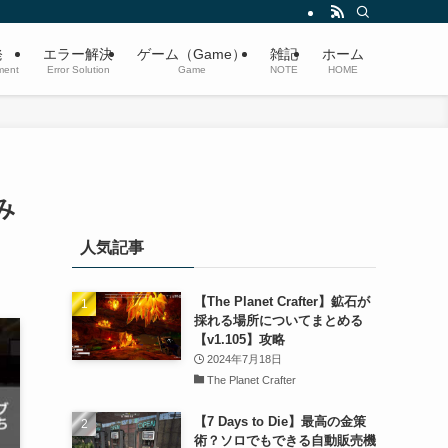
発
エラー解決
ゲーム（Game）
雑記
ホーム
ment
Error Solution
Game
NOTE
HOME
み
人気記事
【The Planet Crafter】鉱石が
採れる場所についてまとめる
【v1.105】攻略
2024年7月18日
The Planet Crafter
【7 Days to Die】最高の金策
術？ソロでもできる自動販売機