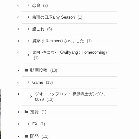
(2)
恋庭
(1)
梅雨の日/Rainy Season
(6)
艦これ
(1)
農家は Replace() されました
鬼向 -キコウ-（Gwihyang : Homecoming）
(1)
動画投稿
(13)
(13)
Game
ジオニックフロント 機動戦士ガンダム
(13)
0079
投資
(1)
(1)
FX
開発
(11)