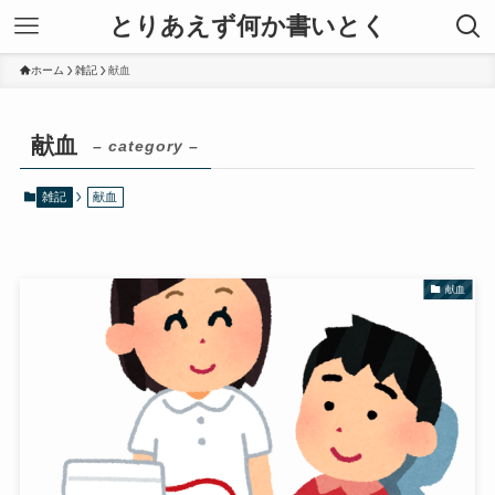
とりあえず何か書いとく
ホーム
雑記
献血
献血
– category –
雑記
献血
献血