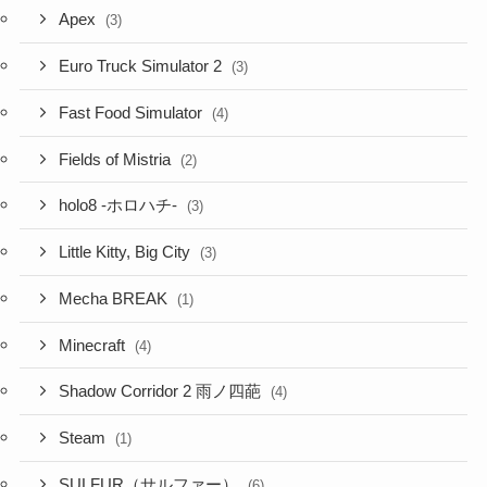
Apex
(3)
Euro Truck Simulator 2
(3)
Fast Food Simulator
(4)
Fields of Mistria
(2)
holo8 -ホロハチ-
(3)
Little Kitty, Big City
(3)
Mecha BREAK
(1)
Minecraft
(4)
Shadow Corridor 2 雨ノ四葩
(4)
Steam
(1)
SULFUR（サルファー）
(6)