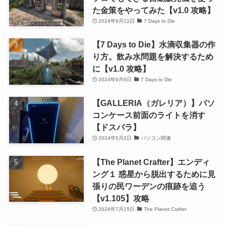
た金策をやってみた【v1.0 攻略】
2024年9月11日
7 Days to Die
【7 Days to Die】水滴収集器の作
り方。飲み水問題を解決するため
に【v1.0 攻略】
2024年9月6日
7 Days to Die
【GALLERIA（ガレリア）】パソ
コンケース前面のライトを消す
【ドスパラ】
2024年5月2日
パソコン関連
【The Planet Crafter】エンディ
ング１ 惑星から脱出するために見
張りの民ワーデンの痕跡を追う
【v1.105】攻略
2024年7月15日
The Planet Crafter