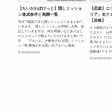
【ちいかわぽけっと】隠しミッショ
【恋庭】エ
ン達成条件と報酬一覧
リア」全ク
【攻略】
当方で確認できた隠しミッションをまとめて
いきます。 隠しミッションが判明し次第、追
１４個目のエ
記していきますが、何か間違いなどありまし
クエスト、お
たらコメントで教えていただけますと幸いで
クエスト クエ
す。 「アルバム」が解放される隠しミッショ
系 No.クエス
ン一覧 解放される思い出アルバム達成...
シイタケバトル
経験値×７５２収
2025年3月29日
2024年9月29日