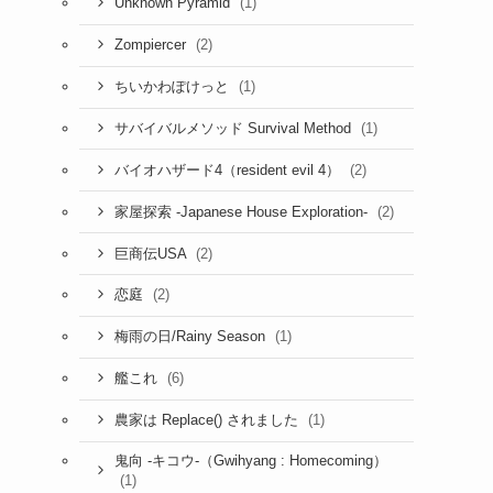
(1)
Unknown Pyramid
(2)
Zompiercer
(1)
ちいかわぽけっと
(1)
サバイバルメソッド Survival Method
(2)
バイオハザード4（resident evil 4）
(2)
家屋探索 -Japanese House Exploration-
(2)
巨商伝USA
(2)
恋庭
(1)
梅雨の日/Rainy Season
(6)
艦これ
(1)
農家は Replace() されました
鬼向 -キコウ-（Gwihyang : Homecoming）
(1)