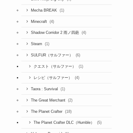
(1)
Mecha BREAK
(4)
Minecraft
(4)
Shadow Corridor 2 雨ノ四葩
(1)
Steam
(6)
SULFUR（サルファー）
(1)
クエスト（サルファー）
(4)
レシピ（サルファー）
(1)
Taora : Survival
(2)
The Great Merchant
(18)
The Planet Crafter
(5)
The Planet Crafter DLC（Humble）