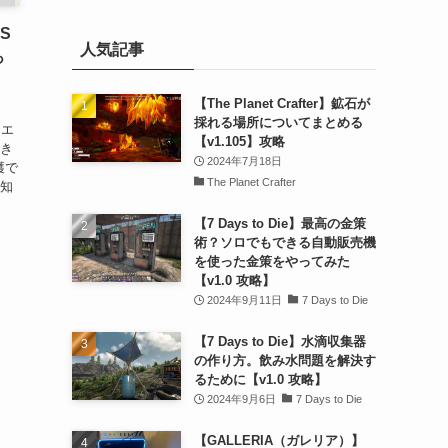
S
人気記事
っ
【The Planet Crafter】鉱石が
採れる場所についてまとめる
クエ
【v1.105】攻略
でき
2024年7月18日
穫で
The Planet Crafter
、知
【7 Days to Die】最高の金策
術？ソロでもできる自動販売機
を使った金策をやってみた
【v1.0 攻略】
2024年9月11日
7 Days to Die
【7 Days to Die】水滴収集器
の作り方。飲み水問題を解決す
るために【v1.0 攻略】
2024年9月6日
7 Days to Die
【GALLERIA（ガレリア）】