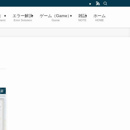
発
エラー解決
ゲーム（Game）
雑記
ホーム
ment
Error Solution
Game
NOTE
HOME
恋庭