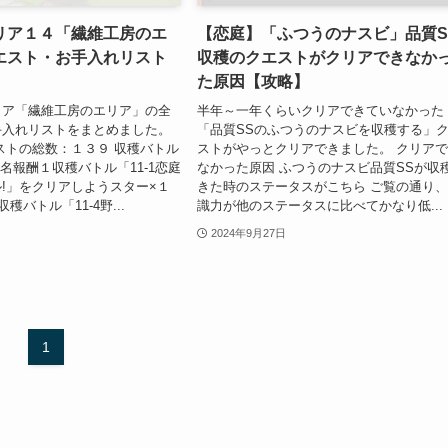
リア１４「繊維工房のエ
【恋庭】「ふつうのナスビ」品質S
エスト・お手入れリスト
収穫のクエストがクリアできなか
た原因【攻略】
リア「繊維工房のエリア」の全
半年～一年くらいクリアできていなかった
手入れリストをまとめました。
「品質SSのふつうのナスビを収穫する」
ストの総数：１３９ 収穫バトル
ストがやっとクリアできました。 クリア
ト名報酬１収穫バトル「11-1恋庭
なかった原因 ふつうのナスビ品質SSが収
!」をクリアしようスター×１
きた時のステータスがこちら ご覧の通り
穫バトル「11-4野...
識力が他のステータスに比べてかなり低...
2024年9月27日
1