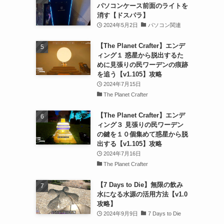
パソコンケース前面のライトを
消す【ドスパラ】
2024年5月2日
パソコン関連
【The Planet Crafter】エンデ
ィング１ 惑星から脱出するた
めに見張りの民ワーデンの痕跡
を追う【v1.105】攻略
2024年7月15日
The Planet Crafter
【The Planet Crafter】エンデ
ィング３ 見張りの民ワーデン
の鍵を１０個集めて惑星から脱
出する【v1.105】攻略
2024年7月16日
The Planet Crafter
【7 Days to Die】無限の飲み
水になる水源の活用方法【v1.0
攻略】
2024年9月9日
7 Days to Die