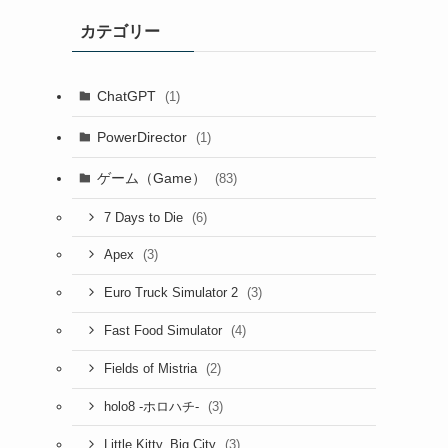
カテゴリー
ChatGPT
(1)
PowerDirector
(1)
ゲーム（Game）
(83)
(6)
7 Days to Die
(3)
Apex
(3)
Euro Truck Simulator 2
(4)
Fast Food Simulator
(2)
Fields of Mistria
(3)
holo8 -ホロハチ-
(3)
Little Kitty, Big City